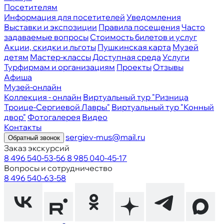
Посетителям
Информация для посетителей
Уведомления
Выставки и экспозиции
Правила посещения
Часто
задаваемые вопросы
Стоимость билетов и услуг
Акции, скидки и льготы
Пушкинская карта
Музей
детям
Мастер-классы
Доступная среда
Услуги
Турфирмам и организациям
Проекты
Отзывы
Афиша
Музей-онлайн
Коллекция - онлайн
Виртуальный тур "Ризница
Троице-Сергиевой Лавры"
Виртуальный тур "Конный
двор"
Фотогалерея
Видео
Контакты
sergiev-mus@mail.ru
Обратный звонок
Заказ экскурсий
8 496 540-53-56
8 985 040-45-17
Вопросы и сотрудничество
8 496 540-63-58