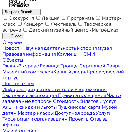
Возраст
Любой
Экскурсия
Лекция
Программа
Мастер-
класс
Концерт
Фестиваль
Творческая
встреча
Детский музейный центр «Матрёшка»
Сброс
О музее
Новости
Научная деятельность
История музея
Правовая информация
Коллекции
СМИ
Объекты
Главный корпус
Ризница Троице-Сергиевой Лавры
Музейный комплекс «Конный двор»
Краеведческий
корпус
Посетителям
Информация для посетителей
Уведомления
Выставки и экспозиции
Правила посещения
Часто
задаваемые вопросы
Стоимость билетов и услуг
Акции, скидки и льготы
Пушкинская карта
Музей
детям
Мастер-классы
Доступная среда
Услуги
Турфирмам и организациям
Проекты
Отзывы
Афиша
Музей-онлайн