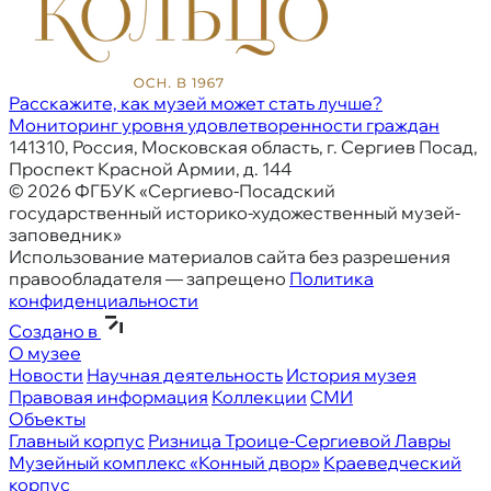
Расскажите, как музей может стать лучше?
Мониторинг уровня удовлетворенности граждан
141310, Россия, Московская область, г. Сергиев Посад,
Проспект Красной Армии, д. 144
© 2026 ФГБУК «Сергиево-Посадский
государственный историко-художественный музей-
заповедник»
Использование материалов сайта без разрешения
правообладателя — запрещено
Политика
конфиденциальности
Создано в
О музее
Новости
Научная деятельность
История музея
Правовая информация
Коллекции
СМИ
Объекты
Главный корпус
Ризница Троице-Сергиевой Лавры
Музейный комплекс «Конный двор»
Краеведческий
корпус