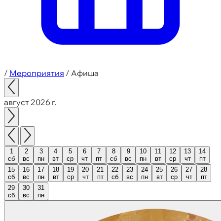
/
Мероприятия
/
Афиша
август 2026 г.
1
2
3
4
5
6
7
8
9
10
11
12
13
14
сб
вс
пн
вт
ср
чт
пт
сб
вс
пн
вт
ср
чт
пт
15
16
17
18
19
20
21
22
23
24
25
26
27
28
сб
вс
пн
вт
ср
чт
пт
сб
вс
пн
вт
ср
чт
пт
29
30
31
сб
вс
пн